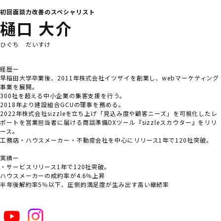
初回面談力改善のスペシャリスト
樋口 大介
ひぐち だいすけ
経歴ー
早稲田大学卒業後、2011年株式会社イツザイを創業し、webマーケティング
事業を展開。
300社を超える中小企業の集客支援を行う。
2018年より建設組合GCUの理事を務める。
2022年株式会社sizzleを立ち上げ「見込み度や顧客ニーズ」を可視化したレ
ポートを営業担当者に届ける商談準備DXツール『sizzleスカウター』をリリ
ース。
工務店・ハウスメーカー・不動産会社を中心にリリース1年で120社突破。
実績ー
・サービスリリース1年で120社突破。
ハウスメーカーの成約率が4.6％上昇
半年後解約率5％以下、圧倒的満足度が生み出す高い継続率