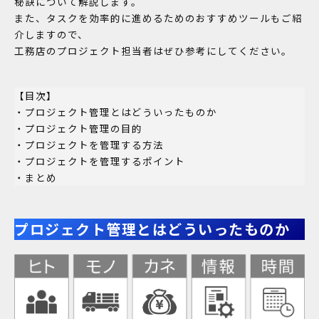
秘訣について解説します。
また、タスクを効率的に進めるためのおすすめツールもご紹
介しますので、
工務店のプロジェクト担当者はぜひ参考にしてください。
【目次】
・プロジェクト管理とはどういったものか
・プロジェクト管理の目的
・プロジェクトを管理する方法
・プロジェクトを管理するポイント
・まとめ
プロジェクト管理とはどういったものか