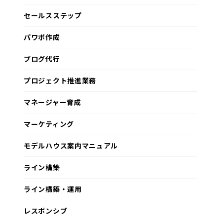
セールスステップ
パワポ作成
ブログ代行
プロジェクト推進業務
マネージャー育成
マーケティング
モデルハウス案内マニュアル
ライン構築
ライン構築・運用
レスポンシブ