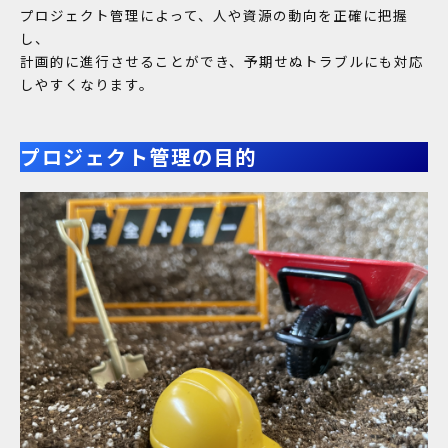
プロジェクト管理によって、人や資源の動向を正確に把握
し、
計画的に進行させることができ、予期せぬトラブルにも対応
しやすくなります。
プロジェクト管理の目的