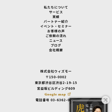
私たちについて
サービス
実績
パートナー紹介
イベント・セミナー
お客様の声
ご依頼の流れ
ニュース
ブログ
会社概要
株式会社ウィズモー
〒150-0002
東京都渋谷区渋谷2-19-15
宮益坂ビルディング609
Google map
電話番号 03-6362-0875