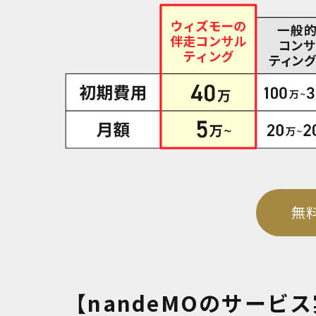
無料
【nandeMOのサービ