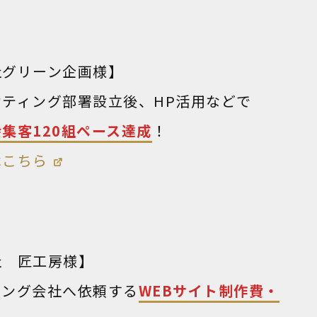
社グリーン企画様】
ケティング部署設立後、HP活用などで
集客120組ペース達成
！
はこちら
社 匠工房様】
ィング会社へ依頼する
WEBサイト制作費・