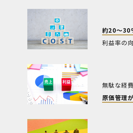
約20～3
利益率の
無駄な経
原価管理