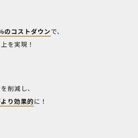
0％のコストダウン
で、
向上を実現！
費を削減し、
がより効果的
に！