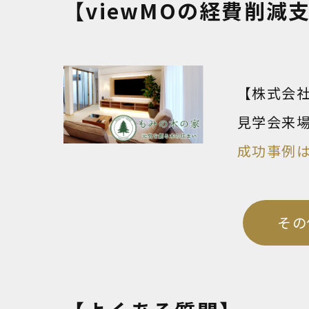
【viewMOの経費削減
【株式会
見学会来場
成功事例
その